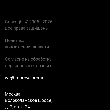
Создание контента
Разработка и продвижение сайтов
Разработка дизайна
Создание мерча
Copyright © 2005 - 2026
Разработка и продвижение сайтов
Изготовление эксклюзива
Все права защищены
Создание мерча
Сквозная аналитика
Политика
Изготовление эксклюзива
конфиденциальности
Сквозная аналитика
Согласие на обработку
персональных данных
we@improve.promo
Москва,
Волоколамское шоссе,
д. 2, этаж 24,